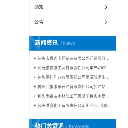
通知
公告
N
N
新闻资讯
News
包头市豪迈电缆制造有限公司迁建项目竣工 环境保护验收公示
达茂旗森湶工贸有限责任公司年产40000m³混凝土搅拌站建设项目竣工环境保护验收公示
包头伊利乳业有限责任公司常温酸奶生产线技术升级改造项目竣工环境保护验收公示
杭锦后旗康乐石油有限责任公司加油站建设项目 竣工环境保护验收公示
包头市森达木材加工厂奥斯卡特实木复合套装门建设项目竣工环境保护验收公示
包头洪盛化工有限责任公司年产2万吨低微碳铬铁技术改造项目竣工环境保护验收公示
K
K
热门关键词
Keywords