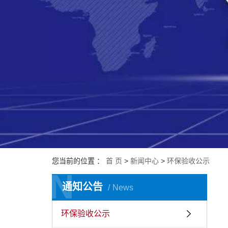
您当前的位置 ：
首 页
>
新闻中心
>
环保验收公示
N
N
通知公告
News
环保验收公示